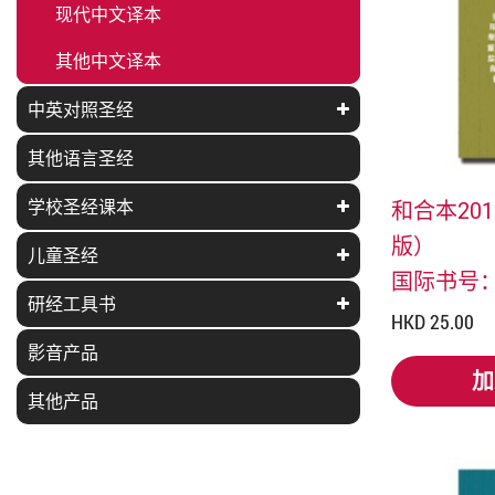
现代中文译本
其他中文译本
中英对照圣经
其他语言圣经
学校圣经课本
和合本20
版）
儿童圣经
国际书号：97
研经工具书
HKD 25.00
影音产品
加
其他产品
加