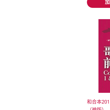
加
加
和合本20
（神版）