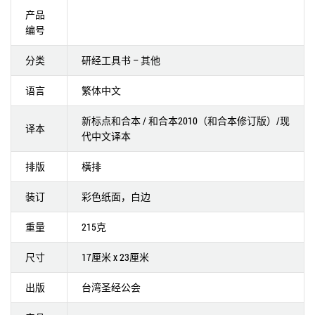
产品
编号
分类
研经工具书 – 其他
语言
繁体中文
新标点和合本 / 和合本2010（和合本修订版）/现
译本
代中文译本
排版
橫排
装订
彩色纸面，白边
重量
215克
尺寸
17厘米 x 23厘米
出版
台湾圣经公会