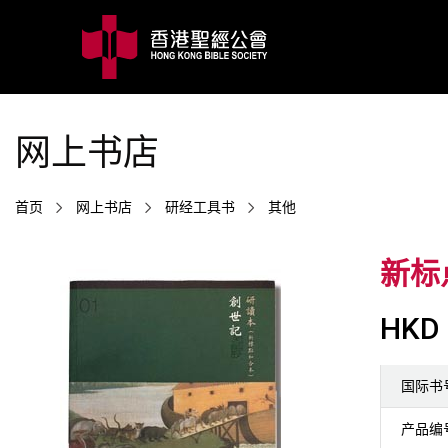
网上书店
首页
网上书店
研经工具书
其他
新标点
HKD 
国际书
产品编