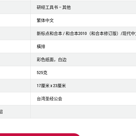
研经工具书 – 其他
繁体中文
新标点和合本 / 和合本2010（和合本修订版）/现代
橫排
彩色纸面，白边
525克
17厘米 x 23厘米
台湾圣经公会
绍