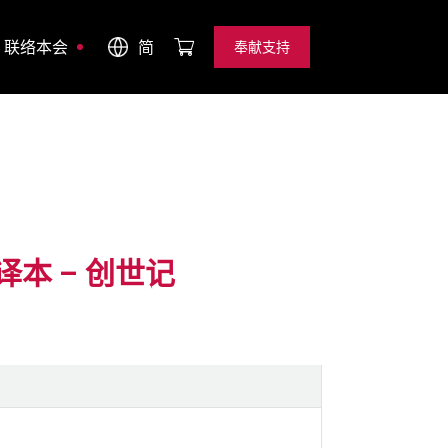
联络本会
简
奉献支持
奉献支持
译本 – 创世记