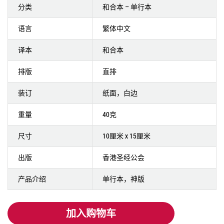
分类
和合本 – 单行本
语言
繁体中文
译本
和合本
排版
直排
装订
纸面，白边
重量
40克
尺寸
10厘米 x 15厘米
出版
香港圣经公会
产品介绍
单行本，神版
加入购物车