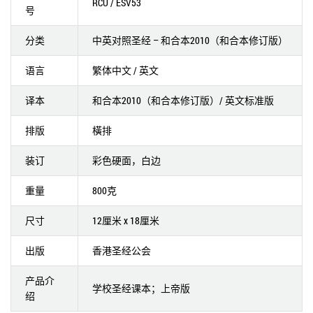
RCU / ESV53
号
分类
中英对照圣经 – 和合本2010（和合本修订版）
语言
繁体中文 / 英文
译本
和合本2010（和合本修订版）/ 英文标准版
排版
橫排
装订
彩色硬面，白边
重量
800克
尺寸
12厘米 x 18厘米
出版
香港圣经公会
产品介
学校圣经课本；上帝版
绍