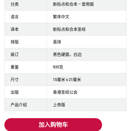
分类
新标点和合本 – 堂用版
语言
繁体中文
译本
新标点和合本圣经
排版
直排
装订
黑色硬面，白边
重量
935克
尺寸
15厘米 x 21厘米
出版
香港圣经公会
产品介绍
上帝版
加入购物车