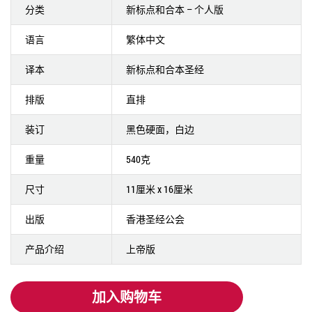
分类
新标点和合本 – 个人版
语言
繁体中文
译本
新标点和合本圣经
排版
直排
装订
黑色硬面，白边
重量
540克
尺寸
11厘米 x 16厘米
出版
香港圣经公会
产品介绍
上帝版
加入购物车