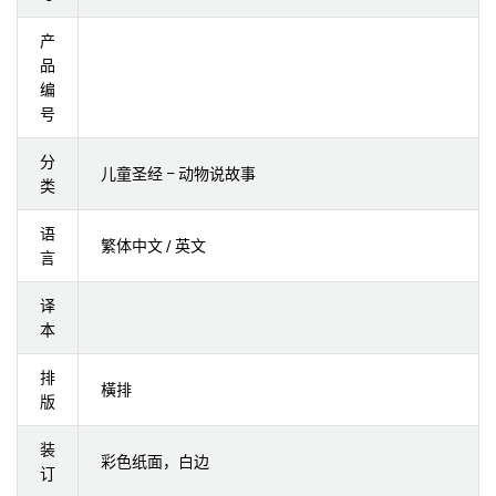
产
品
编
号
分
儿童圣经 – 动物说故事
类
语
繁体中文 / 英文
言
译
本
排
橫排
版
装
彩色纸面，白边
订