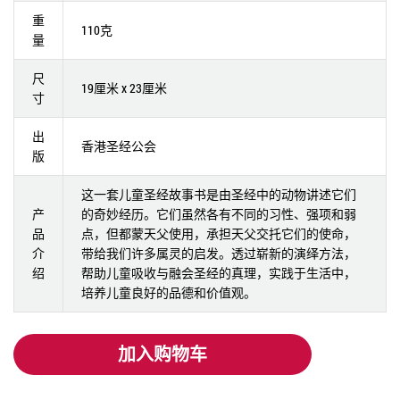
重
110克
量
尺
19厘米 x 23厘米
寸
出
香港圣经公会
版
这一套儿童圣经故事书是由圣经中的动物讲述它们
产
的奇妙经历。它们虽然各有不同的习性、强项和弱
品
点，但都蒙天父使用，承担天父交托它们的使命，
介
带给我们许多属灵的启发。透过崭新的演绎方法，
绍
帮助儿童吸收与融会圣经的真理，实践于生活中，
培养儿童良好的品德和价值观。
加入购物车
加入购物车