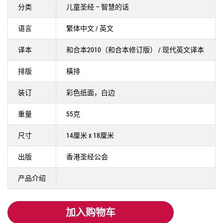
分类
儿童圣经 – 智慧的话
语言
繁体中文 / 英文
译本
和合本2010（和合本修订版） / 现代英文译本
排版
橫排
装订
彩色纸面，白边
重量
55克
尺寸
14厘米 x 18厘米
出版
香港圣经公会
产品介绍
加入购物车