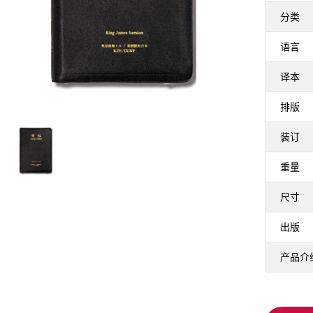
分类
语言
译本
排版
装订
重量
尺寸
出版
产品介