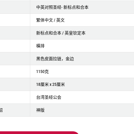
中英对照圣经- 新标点和合本
繁体中文 / 英文
新标点和合本 / 英皇钦定本
橫排
黑色皮面拉链，金边
1150克
18厘米 x 25厘米
台湾圣经公会
绍
神版