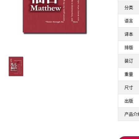
分类
语言
译本
排版
装订
重量
尺寸
出版
产品介