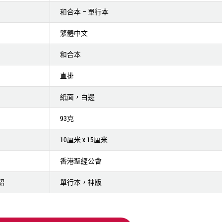
和合本 – 單行本
繁體中文
和合本
直排
紙面，白邊
93克
10厘米 x 15厘米
香港聖經公會
紹
單行本，神版