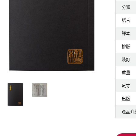
分類
語言
譯本
排版
裝訂
重量
尺寸
出版
產品介