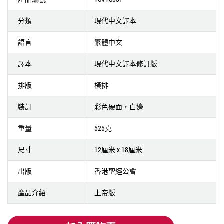
分類
現代中文譯本
語言
繁體中文
譯本
現代中文譯本修訂版
排版
橫排
裝訂
彩色硬面，白邊
重量
525克
尺寸
12厘米 x 18厘米
出版
香港聖經公會
產品介紹
上帝版