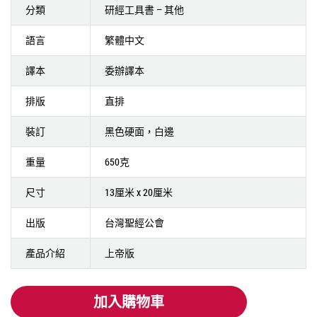
分類
研經工具書 – 其他
語言
繁體中文
譯本
委辦譯本
排版
直排
裝訂
黑色硬面，白邊
重量
650克
尺寸
13厘米 x 20厘米
出版
台灣聖經公會
產品介紹
上帝版
加入購物車