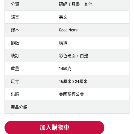
分類
研經工具書 – 其他
語言
英文
譯本
Good News
排版
橫排
裝訂
彩色硬面，白邊
重量
1450克
尺寸
16厘米 x 24厘米
出版
美國聖經公會
產品介紹
加入購物車