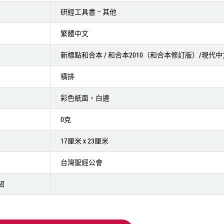
研經工具書 – 其他
繁體中文
新標點和合本 / 和合本2010（和合本修訂版）/現代
橫排
彩色紙面，白邊
0克
17厘米 x 23厘米
台灣聖經公會
紹