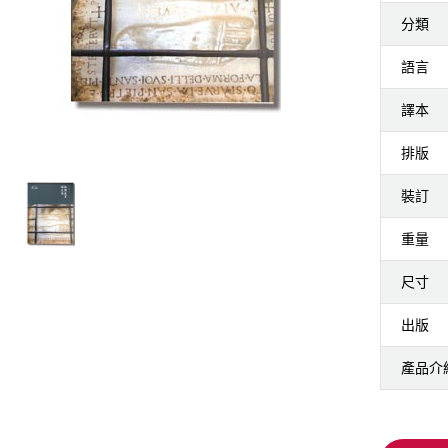
分類
語言
譯本
排版
裝訂
重量
尺寸
出版
產品介