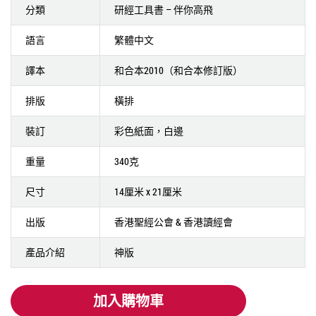
分類
研經工具書 – 伴你高飛
語言
繁體中文
譯本
和合本2010（和合本修訂版）
排版
橫排
裝訂
彩色紙面，白邊
重量
340克
尺寸
14厘米 x 21厘米
出版
香港聖經公會 & 香港讀經會
產品介紹
神版
加入購物車