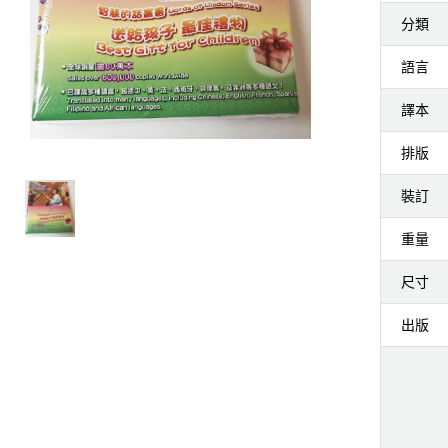
分類
語言
譯本
排版
裝訂
重量
尺寸
出版