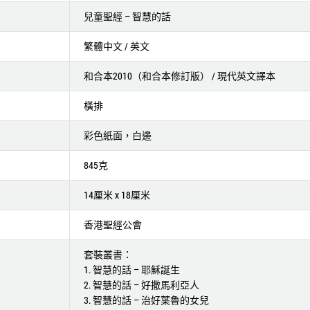
兒童聖經 – 智慧的話
繁體中文 / 英文
和合本2010（和合本修訂版） / 現代英文譯本
橫排
彩色紙面，白邊
845克
14厘米 x 18厘米
香港聖經公會
套裝叢書：
1. 智慧的話 – 耶穌誕生
2. 智慧的話 – 好撒馬利亞人
3. 智慧的話 – 治好葉魯的女兒