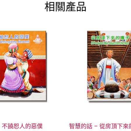
相關產品
– 不饒恕人的惡僕
智慧的話 – 從房頂下來