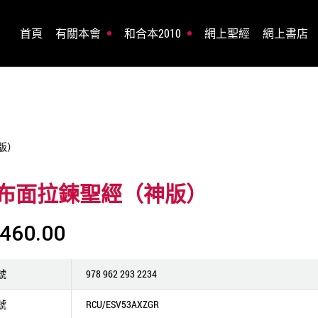
首頁
有關本會
和合本2010
網上聖經
網上書店
訂版）
布面拉鍊聖經（神版）
460.00
號
978 962 293 2234
號
RCU/ESV53AXZGR