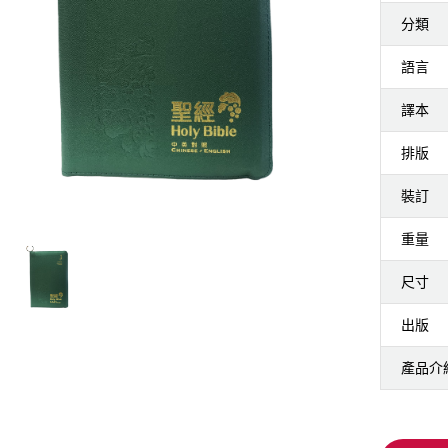
分類
語言
譯本
排版
裝訂
重量
尺寸
出版
產品介