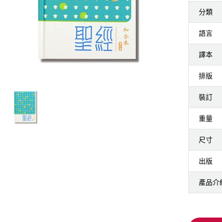
分類
語言
譯本
排版
裝訂
重量
尺寸
出版
產品介