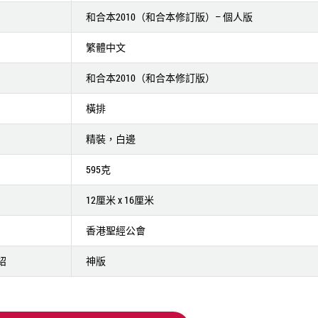
和合本2010（和合本修訂版）– 個人版
繁體中文
和合本2010（和合本修訂版）
橫排
精裝，白邊
595克
12厘米 x 16厘米
香港聖經公會
紹
神版