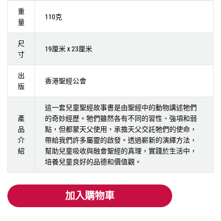
重
110克
量
尺
19厘米 x 23厘米
寸
出
香港聖經公會
版
這一套兒童聖經故事書是由聖經中的動物講述牠們
產
的奇妙經歷。牠們雖然各有不同的習性、強項和弱
品
點，但都蒙天父使用，承擔天父交託牠們的使命，
介
帶給我們許多屬靈的啟發。透過嶄新的演繹方法，
紹
幫助兒童吸收與融會聖經的真理，實踐於生活中，
培養兒童良好的品德和價值觀。
加入購物車
加入購物車