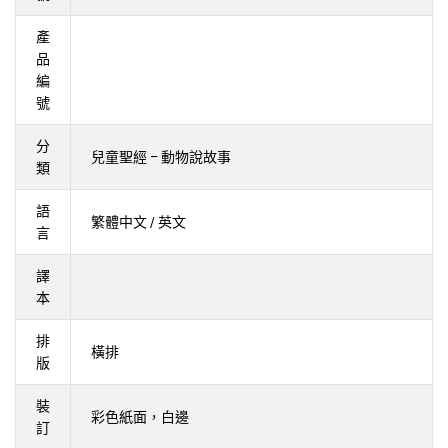
產
品
編
號
分
兒童聖經 – 動物說故事
類
語
繁體中文 / 英文
言
譯
本
排
橫排
版
裝
彩色紙面，白邊
訂