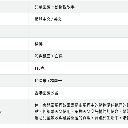
兒童聖經 – 動物說故事
繁體中文 / 英文
橫排
彩色紙面，白邊
110克
19厘米 x 23厘米
香港聖經公會
這一套兒童聖經故事書是由聖經中的動物講述牠們的
紹
點，但都蒙天父使用，承擔天父交託牠們的使命，帶
幫助兒童吸收與融會聖經的真理，實踐於生活中，培