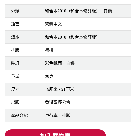
分類
和合本2010（和合本修訂版）– 其他
語言
繁體中文
譯本
和合本2010（和合本修訂版）
排版
橫排
裝訂
彩色紙面，白邊
重量
30克
尺寸
15厘米 x 21厘米
出版
香港聖經公會
產品介紹
單行本，神版