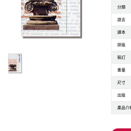
分類
語言
譯本
排版
裝訂
重量
尺寸
出版
產品介