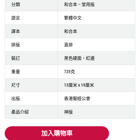
分類
和合本 – 堂用版
語言
繁體中文
譯本
和合本
排版
直排
裝訂
黑色硬面，紅邊
重量
725克
尺寸
13厘米 x 19厘米
出版
香港聖經公會
產品介紹
神版
加入購物車