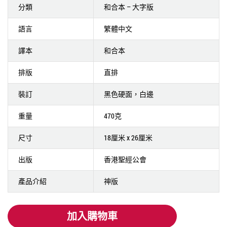
分類
和合本 – 大字版
語言
繁體中文
譯本
和合本
排版
直排
裝訂
黑色硬面，白邊
重量
470克
尺寸
18厘米 x 26厘米
出版
香港聖經公會
產品介紹
神版
加入購物車